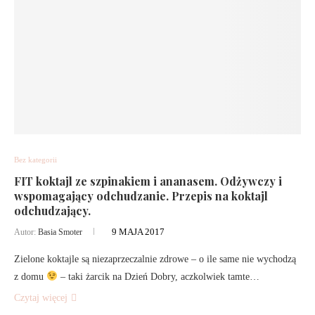
Bez kategorii
FIT koktajl ze szpinakiem i ananasem. Odżywczy i
wspomagający odchudzanie. Przepis na koktajl
odchudzający.
9 MAJA 2017
Autor:
Basia Smoter
Zielone koktajle są niezaprzeczalnie zdrowe – o ile same nie wychodzą
z domu
– taki żarcik na Dzień Dobry, aczkolwiek tamte…
Czytaj więcej