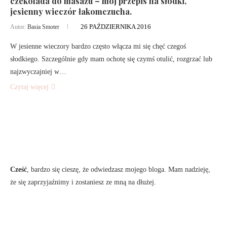
czekolada do masażu – mój przepis na słodki,
jesienny wieczór łakomczucha.
26 PAŹDZIERNIKA 2016
Autor:
Basia Smoter
W jesienne wieczory bardzo często włącza mi się chęć czegoś
słodkiego. Szczególnie gdy mam ochotę się czymś otulić, rozgrzać lub
najzwyczajniej w…
Czytaj więcej
Cześć
, bardzo się cieszę, że odwiedzasz mojego bloga. Mam nadzieję,
że się zaprzyjaźnimy i zostaniesz ze mną na dłużej.