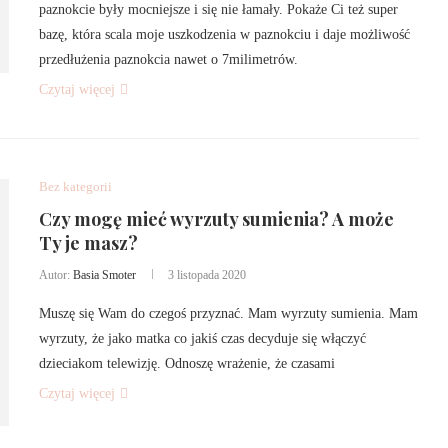
paznokcie były mocniejsze i się nie łamały. Pokaże Ci też super
bazę, która scala moje uszkodzenia w paznokciu i daje możliwość
przedłużenia paznokcia nawet o 7milimetrów.
Czytaj więcej
Bez kategorii
Czy mogę mieć wyrzuty sumienia? A może
Ty je masz?
Autor:
Basia Smoter
3 listopada 2020
Muszę się Wam do czegoś przyznać. Mam wyrzuty sumienia. Mam
wyrzuty, że jako matka co jakiś czas decyduje się włączyć
dzieciakom telewizję. Odnoszę wrażenie, że czasami
Czytaj więcej