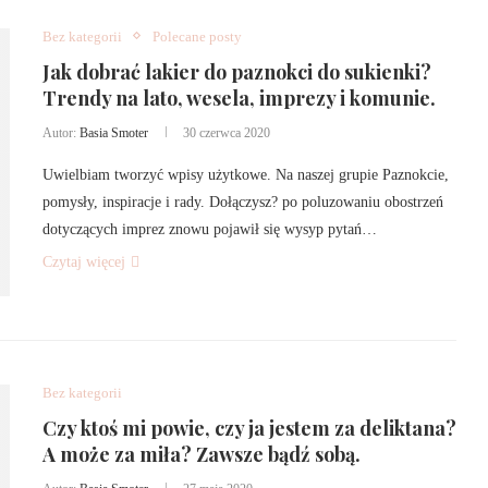
Bez kategorii
Polecane posty
Jak dobrać lakier do paznokci do sukienki?
Trendy na lato, wesela, imprezy i komunie.
Autor:
Basia Smoter
30 czerwca 2020
Uwielbiam tworzyć wpisy użytkowe. Na naszej grupie Paznokcie,
pomysły, inspiracje i rady. Dołączysz? po poluzowaniu obostrzeń
dotyczących imprez znowu pojawił się wysyp pytań…
Czytaj więcej
Bez kategorii
Czy ktoś mi powie, czy ja jestem za deliktana?
A może za miła? Zawsze bądź sobą.