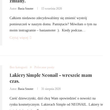
zmiany.
Autor:
Basia Smoter
15 września 2020
Całkiem niedawno zdecydowaliśmy się zmienić wystrój
pomieszczeń w naszym domu. Pamiętacie? Mówiłam o tym na
moim instragramie – basiasmoter :). Kiedy podczas…
Czytaj więcej
Bez kategorii
Polecane posty
Lakiery Simple Neonail – wreszcie mam
czas.
Autor:
Basia Smoter
31 sierpnia 2020
Cześć dziewczynki, dziś chcę Wam opowiedzieć o nowości na
rynku kosmetycznym. Lakierach Simple od NEONAIL. Lakiery te