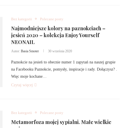
Bez kategorii
Polecane posty
Najmodniejsze kolory na paznokciach –
jesień 2020 – kolekcja Enjoy Yourself
NEONAIL
Autor:
Basia Smoter
30 września 2020
Paznokcie na jesień to obecnie numer 1 zapytań na naszej grupie
na Facebooku Paznokcie, pomysły, inspiracje i rady. Dołączysz? .
Więc moje kochane…
Czytaj więcej
Bez kategorii
Polecane posty
Metamorfoza mojej sypialni. Małe wielkie