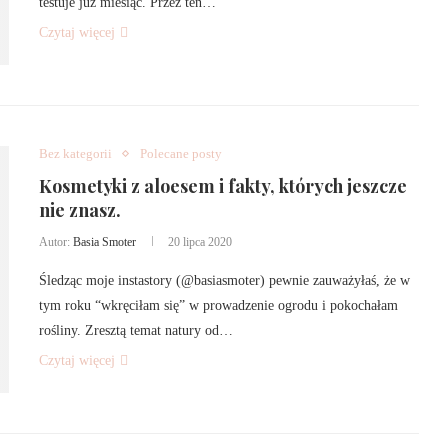
testuje już miesiąc. Przez ten…
Czytaj więcej
Bez kategorii
Polecane posty
Kosmetyki z aloesem i fakty, których jeszcze
nie znasz.
Autor:
Basia Smoter
20 lipca 2020
Śledząc moje instastory (@basiasmoter) pewnie zauważyłaś, że w
tym roku “wkręciłam się” w prowadzenie ogrodu i pokochałam
rośliny. Zresztą temat natury od…
Czytaj więcej