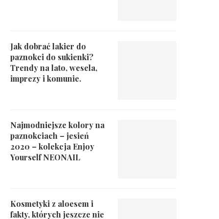
Jak dobrać lakier do
paznokci do sukienki?
Trendy na lato, wesela,
imprezy i komunie.
Najmodniejsze kolory na
paznokciach – jesień
2020 – kolekcja Enjoy
Yourself NEONAIL
Kosmetyki z aloesem i
fakty, których jeszcze nie