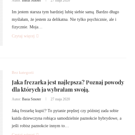
Autor:
Basia Smoter
27 maja 2020
Im jestem starsza tym bardziej lubię siebie samą. Bardzo długo
myślałam, że jestem za delikatna. Nie tylko psychicznie, ale i
fizycznie. Moja…
Czytaj więcej
Bez kategorii
Jaka frezarka jest najlepsza? Poznaj powody
dla których ja wybrałam swoją.
Autor:
Basia Smoter
27 maja 2020
Jaką frezarkę kupić? To pytanie prędzej czy później zada sobie
każda dziewczyna robiąca samodzielnie paznokcie hybrydowe, a
jeśli robisz paznokcie innym to…
Czytaj więcej