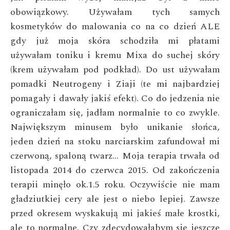
obowiązkowy. Używałam tych samych
kosmetyków do malowania co na co dzień ALE
gdy już moja skóra schodziła mi płatami
używałam
toniku i kremu Mixa do suchej skóry
(krem używałam pod podkład).
Do ust używałam
pomadki Neutrogeny i Ziaji (te mi najbardziej
pomagały i dawały jakiś efekt). Co do jedzenia nie
ograniczałam
się, jadłam normalnie to co zwykle.
Największym minusem było
unikanie słońca,
jeden dzień na stoku narciarskim zafundował mi
czerwoną, spaloną twarz… Moja terapia trwała od
listopada 2014
do czerwca 2015. Od zakończenia
terapii minęło ok.1.5 roku.
Oczywiście nie mam
gładziutkiej cery ale jest o niebo lepiej.
Zawsze
przed okresem wyskakują mi jakieś małe krostki,
ale to
normalne. Czy zdecydowałabym się jeszcze