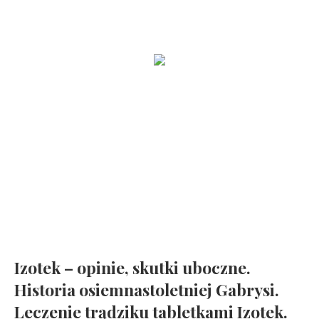
Zobacz jak wygląda funkcjonalna kuchnia
Mała frezarka NEONAIL Nail Drill ONE TOUCH i moje rozważania
na temat minimalizmu
Jak zrobić idealny baby boomer ?
Mindfulness dla dzieci. Poczuj radość, spokój i kontrolę
Izotek – opinie, skutki uboczne.
Historia osiemnastoletniej Gabrysi.
Leczenie trądziku tabletkami Izotek.