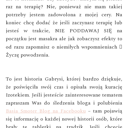
raz na terapię? Nie,
ponieważ nie mam takiej
potrzeby jestem zadowolona z mojej cery. Na
koniec chcę dodać że jeśli zaczynasz terapię lub
jesteś w
trakcie, NIE PODDAWAJ SIĘ na
początku jest masakra ale jak
zobaczysz efekty to
od razu zapomnisz o niemiłych wspomnieniach

Życzę powodzenia.
To jest historia Gabrysi, której bardzo dziękuje,
że poświęciła swój czas i opisała swoją kurację
Izotekiem. Jeśli jesteście zainteresowane tematem
zapraszam Was do śledzenia bloga i polubienia
Basia Smoter Blog na Facebooku
– tam pojawią
się informację o każdej nowej historii osób, które
brały te tabletki na trądzik. Jeśli chcecie