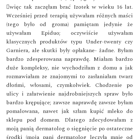
więc tak zaczęłam brać Izotek w wieku 16 lat.

Wcześniej przed
terapią używałam różnych maści
(tego było od groma) pamiętam
jedynie że
używałam Epiduo; oczywiście używałam
klasycznych
produktów typu Under-twenty czy
Garniera, ale skutki były opłakane-
żadne. Byłam
bardzo zdesperowana naprawdę. Miałam bardzo
duże
kompleksy, nie wychodziłam z domu a jak
rozmawiałam ze znajomymi to
zasłaniałam twarz
dłońmi, włosami, czymkolwiek. Chodzenie po
ulicy i załatwienie najdrobniejszych spraw było
bardzo krępujące;
zawsze naprawdę zawsze byłam
pomalowana, nawet jak szłam kupić
mleko do
sklepu pod domem. Dlatego zdecydowałam z
moją panią
dermatolog o sięgnięcie po ostateczne
środki (moja pani dermatolog
leczyła mnie od