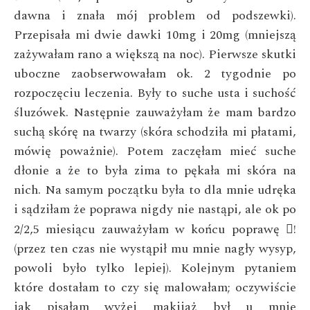
dawna i znała mój problem od podszewki).
Przepisała mi dwie dawki 10mg i 20mg (mniejszą
zażywałam rano a
większą na noc). Pierwsze skutki
uboczne zaobserwowałam ok. 2
tygodnie po
rozpoczęciu leczenia. Były to suche usta i suchość
śluzówek. Następnie zauważyłam że mam bardzo
suchą skórę na
twarzy (skóra schodziła mi płatami,
mówię poważnie). Potem
zaczęłam mieć suche
dłonie a że to była zima to pękała mi
skóra na
nich. Na samym początku była to dla mnie udręka
i
sądziłam że poprawa nigdy nie nastąpi, ale ok po
2/2,5 miesiącu
zauważyłam w końcu poprawę
!

(przez ten czas nie wystąpił mu mnie nagły wysyp,
powoli było
tylko lepiej). Kolejnym pytaniem
które dostałam to czy się
malowałam; oczywiście
jak pisałam wyżej makijaż był u mnie