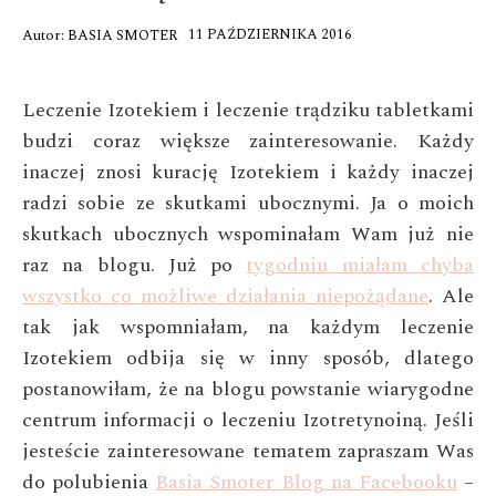
11 PAŹDZIERNIKA 2016
Autor:
BASIA SMOTER
Leczenie Izotekiem i leczenie trądziku tabletkami
budzi coraz większe zainteresowanie. Każdy
inaczej znosi kurację Izotekiem i każdy inaczej
radzi sobie ze skutkami ubocznymi. Ja o moich
skutkach ubocznych wspominałam Wam już nie
raz na blogu. Już po
tygodniu miałam chyba
wszystko co możliwe działania niepożądane
. Ale
tak jak wspomniałam, na każdym leczenie
Izotekiem odbija się w inny sposób, dlatego
postanowiłam, że na blogu powstanie wiarygodne
centrum informacji o leczeniu Izotretynoiną. Jeśli
jesteście zainteresowane tematem zapraszam Was
do polubienia
Basia Smoter Blog na Facebooku
–