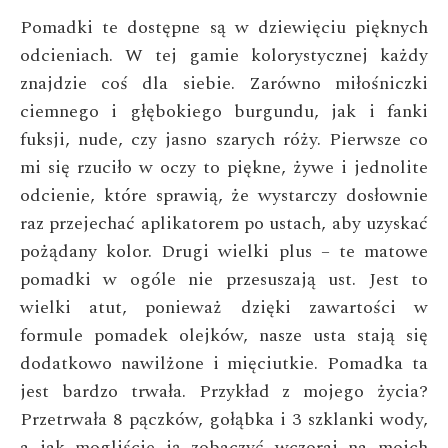
Pomadki te dostępne są w dziewięciu pięknych
odcieniach. W tej gamie kolorystycznej każdy
znajdzie coś dla siebie. Zarówno miłośniczki
ciemnego i głębokiego burgundu, jak i fanki
fuksji, nude, czy jasno szarych róży. Pierwsze co
mi się rzuciło w oczy to piękne, żywe i jednolite
odcienie, które sprawią, że wystarczy dosłownie
raz przejechać aplikatorem po ustach, aby uzyskać
pożądany kolor. Drugi wielki plus – te matowe
pomadki w ogóle nie przesuszają ust. Jest to
wielki atut, ponieważ dzięki zawartości w
formule pomadek olejków, nasze usta stają się
dodatkowo nawilżone i mięciutkie. Pomadka ta
jest bardzo trwała. Przykład z mojego życia?
Przetrwała 8 pączków, gołąbka i 3 szklanki wody,
a jak mogliście ją zobaczyć wczoraj na moich