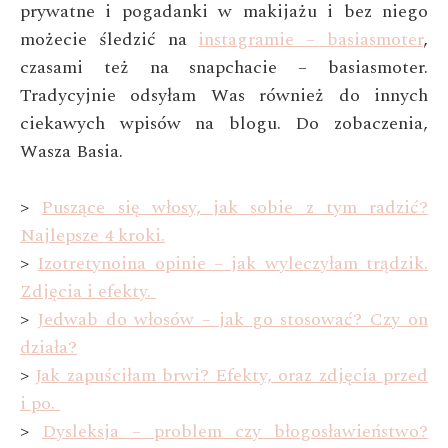
prywatne i pogadanki w makijażu i bez niego
możecie śledzić na
instagramie – basiasmoter
,
czasami też na snapchacie – basiasmoter.
Tradycyjnie odsyłam Was również do innych
ciekawych wpisów na blogu. Do zobaczenia,
Wasza Basia.
>
Puszące się włosy, jak sobie z tym radzić?
Najlepsze 4 kroki.
>
Izotretynoina opinie – jak wyleczyłam trądzik.
Zdjęcia i efekty.
>
Jedwab do włosów – jak go stosować? Czy on
działa?
>
Jak zapuściłam brwi? Efekty, oraz zdjęcia przed
i po.
>
Dysleksja – problem czy błogosławieństwo?