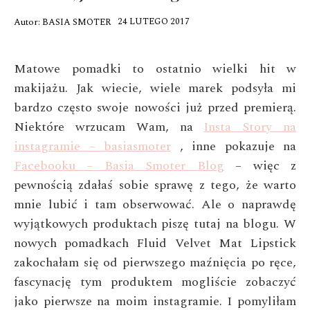
24 LUTEGO 2017
Autor:
BASIA SMOTER
Matowe pomadki to ostatnio wielki hit w
makijażu. Jak wiecie, wiele marek podsyła mi
bardzo często swoje nowości już przed premierą.
Niektóre wrzucam Wam, na
Insta Story na
instagramie – basiasmoter
, inne pokazuje na
Facebooku – Basia Smoter Blog
– więc z
pewnością zdałaś sobie sprawę z tego, że warto
mnie lubić i tam obserwować. Ale o naprawdę
wyjątkowych produktach piszę tutaj na blogu. W
nowych pomadkach Fluid Velvet Mat Lipstick
zakochałam się od pierwszego maźnięcia po ręce,
fascynację tym produktem mogliście zobaczyć
jako pierwsze na moim instagramie. I pomyliłam