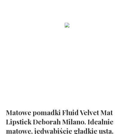
Zobacz jak wygląda funkcjonalna kuchnia
Mała frezarka NEONAIL Nail Drill ONE TOUCH i moje rozważania
na temat minimalizmu
Jak zrobić idealny baby boomer ?
Mindfulness dla dzieci. Poczuj radość, spokój i kontrolę
Matowe pomadki Fluid Velvet Mat
Lipstick Deborah Milano. Idealnie
matowe, jedwabiście gładkie usta.