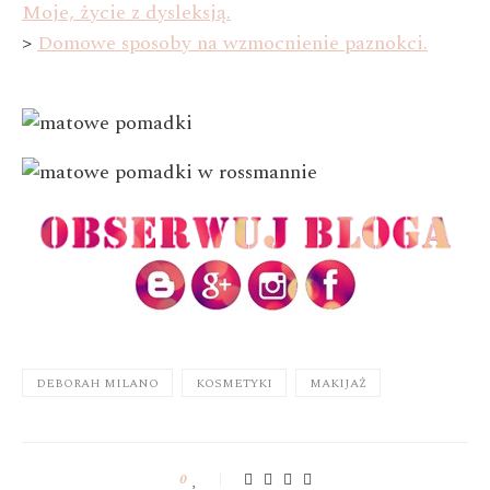
Moje, życie z dysleksją.
>
Domowe sposoby na wzmocnienie paznokci.
DEBORAH MILANO
KOSMETYKI
MAKIJAŻ
0