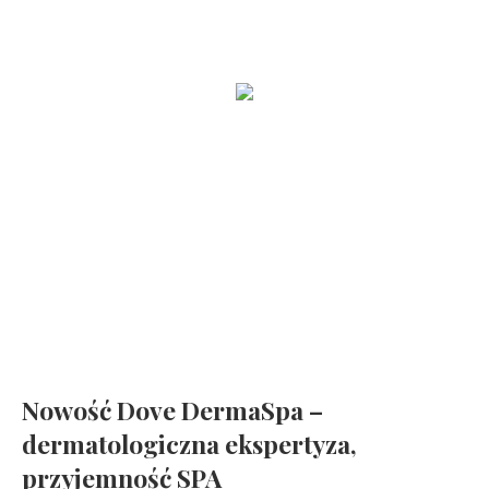
Zobacz jak wygląda funkcjonalna kuchnia
Mała frezarka NEONAIL Nail Drill ONE TOUCH i moje rozważania
na temat minimalizmu
Jak zrobić idealny baby boomer ?
Mindfulness dla dzieci. Poczuj radość, spokój i kontrolę
Nowość Dove DermaSpa –
dermatologiczna ekspertyza,
przyjemność SPA