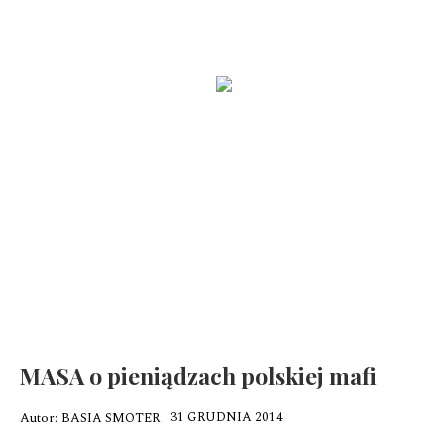
Zobacz jak wygląda funkcjonalna kuchnia
Mała frezarka NEONAIL Nail Drill ONE TOUCH i moje rozważania
na temat minimalizmu
Jak zrobić idealny baby boomer ?
Mindfulness dla dzieci. Poczuj radość, spokój i kontrolę
MASA o pieniądzach polskiej mafi
31 GRUDNIA 2014
Autor:
BASIA SMOTER