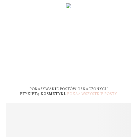
Mała frezarka NEONAIL Nail Drill ONE TOUCH i moje
rozważania na temat minimalizmu
Jak zrobić idealny baby boomer ?
Mindfulness dla dzieci. Poczuj radość, spokój i kontrolę
POKAZYWANIE POSTÓW OZNACZONYCH
ETYKIETĄ
KOSMETYKI
.
POKAŻ WSZYSTKIE POSTY