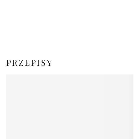
Jak Urządzić Kuchnie?
Najlepszy Przepis Na Dżem Truskawkowy
PRZEPISY