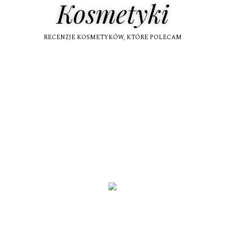
Kosmetyki
RECENZJE KOSMETYKÓW, KTÓRE POLECAM
Kosmetyki Z Aloesem. To HIT.
Zobacz Jak Wygląda Funkcjonalna Kuchnia
Placuszki Z Marchewki - Proste, Szybkie I Smaczne. Co
Zrobić Z Marchewki?
Porównanie Zestawów Do Robienia Hybryd