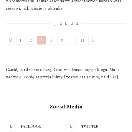
z kosmetykami. Temat kalendarzy adwentowych bardzo Was
ciekawi, jak wiecie ja okienka …
3
…
1
2
4
5
21
Cześć
, bardzo się cieszę, że odwiedzasz mojego bloga. Mam
nadzieję, że się zaprzyjaźnimy i zostaniesz ze mną na dłużej.
Social Media
FACEBOOK
TWITTER