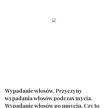
Zobacz jak wygląda funkcjonalna kuchnia
Mała frezarka NEONAIL Nail Drill ONE TOUCH i moje rozważania
na temat minimalizmu
Jak zrobić idealny baby boomer ?
Mindfulness dla dzieci. Poczuj radość, spokój i kontrolę
Wypadanie włosów. Przyczyny
wypadania włosów podczas mycia.
Wypadanie włosów po umyciu. Czy to