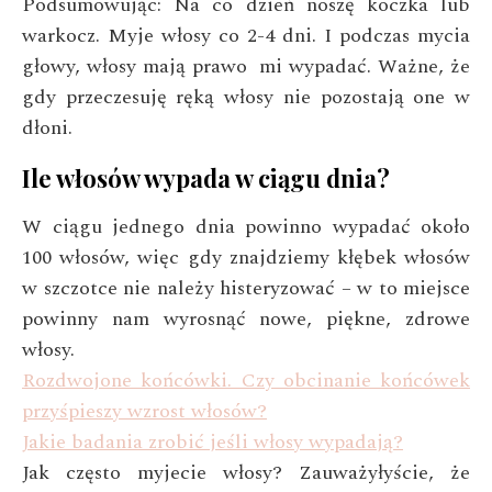
Podsumowując: Na co dzień noszę koczka lub
warkocz. Myje włosy co 2-4 dni. I podczas mycia
głowy, włosy mają prawo mi wypadać. Ważne, że
gdy przeczesuję ręką włosy nie pozostają one w
dłoni.
Ile włosów wypada w ciągu dnia?
W ciągu jednego dnia powinno wypadać około
100 włosów, więc gdy znajdziemy kłębek włosów
w szczotce nie należy histeryzować – w to miejsce
powinny nam wyrosnąć nowe, piękne, zdrowe
włosy.
Rozdwojone końcówki. Czy obcinanie końcówek
przyśpieszy wzrost włosów?
Jakie badania zrobić jeśli włosy wypadają?
Jak często myjecie włosy? Zauważyłyście, że